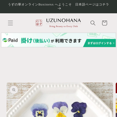
コンテ
うずの華オンラインBusiness へようこそ 日本語ページはコチラ
ンツに
進む
カ
ー
ト
商品情
報にス
キップ