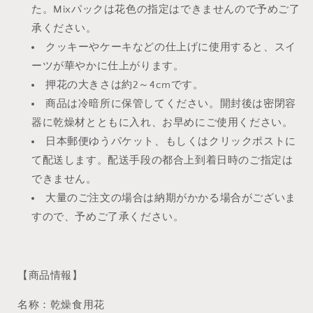
オ
オ
た。Mixパックは
花色の指定はできませんので予めご了
ラ
ラ
承ください。
（50
（50
クッキーやケーキなどの仕上げに使用すると、スイ
枚
枚
ーツが華やかに仕上がります。
×10
×10
押花の大きさは約2～4cmです。
パ
パ
商品は冷暗所に保管してください。開封後は密閉容
ッ
ッ
器に乾燥材とともに入れ、お早めにご使用ください。
ク）
ク）
の
の
日本郵便ゆうパケット、もしくはクリックポストに
数
数
て配送します。配送手段の都合上到着日時のご指定は
量
量
できません。
を
を
大量のご注文の場合は納期がかかる場合がございま
減
増
すので、予めご了承ください。
ら
や
す
す
【商品情報】
名称：乾燥食用花