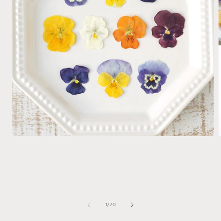
モ
ー
ダ
ル
で
メ
デ
ィ
の
1
/
20
ア
(1)
(