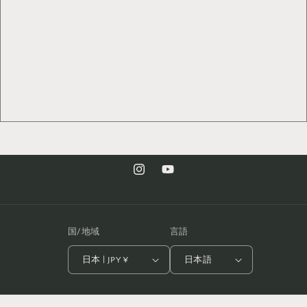
Instagram
YouTube
国/地域
言語
日本 | JPY ¥
日本語
© 2026,
うずの華オンライン Business
Powered by Shopify
返金ポリシー