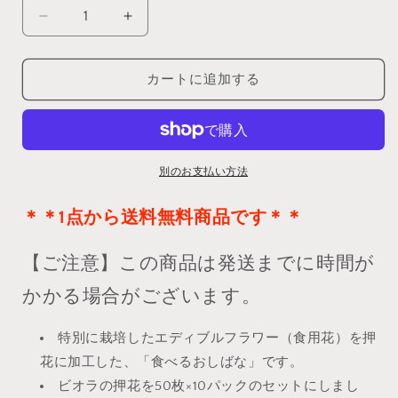
量
【10%OFF!
【10%OFF!
お
お
ま
ま
カートに追加する
と
と
め
め
10】
10】
う
う
ず
ず
別のお支払い方法
の
の
＊＊1点から送料無料商品です
華
華
＊＊
食
食
べ
べ
【ご注意】この商品は発送までに時間が
る
る
かかる場合がございます。
お
お
し
し
特別に栽培したエディブルフラワー（食用花）を押
ば
ば
花に加工した、「食べるおしばな」です。
な
な
ビ
ビオラの押花を50枚×10パックのセットにしまし
ビ