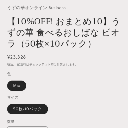
を
うずの華オンライン Business
開
く
【10%OFF! おまとめ10】う
ずの華 食べるおしばな ビオ
ラ（50枚×10パック）
通
¥23,328
常
税込。
配送料
はチェックアウト時に計算されます。
価
色
格
Mix
サイズ
50枚×10パック
数量
数