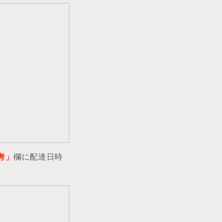
考」
欄に配達日時