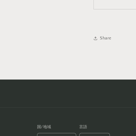
Share
国/地域
言語