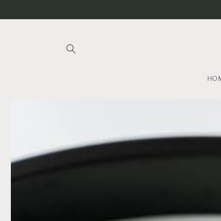
コンテ
ンツに
進む
HO