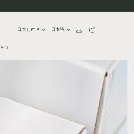
ロ
カ
国
言
グ
ー
日本 | JPY ¥
日本語
イ
/
語
ト
ン
地
TACT
域